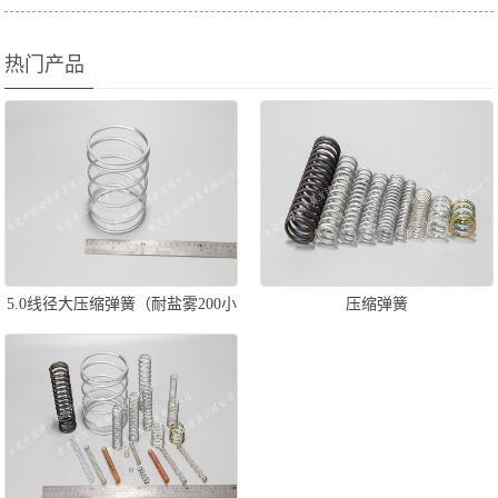
热门产品
5.0线径大压缩弹簧（耐盐雾200小
压缩弹簧
时）