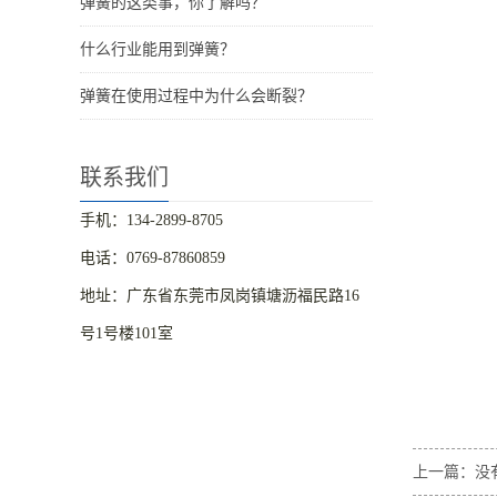
弹簧的这类事，你了解吗？
什么行业能用到弹簧？
弹簧在使用过程中为什么会断裂？
联系我们
手机：134-2899-8705
电话：0769-87860859
地址：广东省东莞市凤岗镇塘沥福民路16
号1号楼101室
上一篇：没